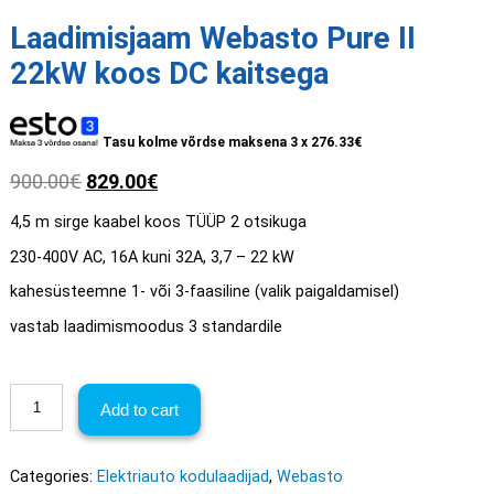
Laadimisjaam Webasto Pure II
22kW koos DC kaitsega
Tasu kolme võrdse maksena 3 x
276.33
€
900.00
€
829.00
€
4,5 m sirge kaabel koos TÜÜP 2 otsikuga
230-400V AC, 16A kuni 32A, 3,7 – 22 kW
kahesüsteemne 1- või 3-faasiline (valik paigaldamisel)
vastab laadimismoodus 3 standardile
Laadimisjaam
Add to cart
Webasto
Pure
II
22kW
Categories:
Elektriauto kodulaadijad
,
Webasto
koos