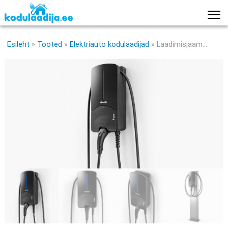
Esileht
»
Tooted
»
Elektriauto kodulaadijad
»
Laadimisjaam
Webasto Pure II 22kW koos DC kaitsega