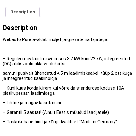
DC
kaitsega
Description
quantity
Description
Webasto Pure avaldab muljet järgnevate näitajatega:
– Reguleeritav laadimisvõimsus 3,7 kW kuni 22 kW, integreeritud
(DC) alalisvoolu rikkevoolukaitse
samuti püsivalt ühendatud 4,5 m laadimiskaabel tüüp 2 otsikuga
ja integreeritud kaablihoidja
– Kuni kuus korda kiirem kui võrrelda standardse koduse 10A
pistikupesast laadimisega
– Lihtne ja mugav kasutamine
– Garantii 5 aastat! (Ainult Eestis müüdud laadijatele)
– Taskukohane hind ja kõrge kvaliteet “Made in Germany”