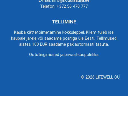
E-mail: info@kodulaadija.ee
Telefon:
+372 56 470 777
TELLIMINE
Kauba kättetoimetamine kokkuleppel. Klient tuleb ise
kaubale järele või saadame postiga üle Eesti. Tellimused
alates 100 EUR saadame pakiautomaati tasuta.
Ostutingimused ja privaatsuspoliitika
© 2026 LIFEWELL OÜ