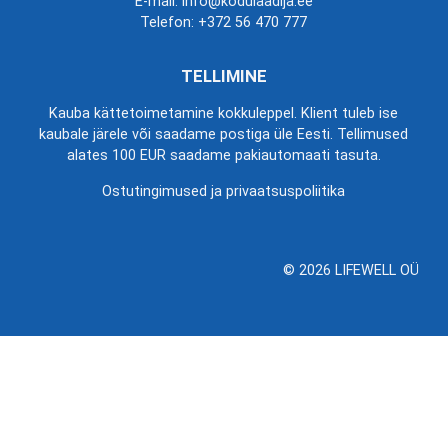
E-mail: info@kodulaadija.ee
Telefon:
+372 56 470 777
TELLIMINE
Kauba kättetoimetamine kokkuleppel. Klient tuleb ise
kaubale järele või saadame postiga üle Eesti. Tellimused
alates 100 EUR saadame pakiautomaati tasuta.
Ostutingimused ja privaatsuspoliitika
© 2026 LIFEWELL OÜ