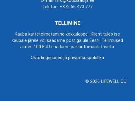
E-mail: info@kodulaadija.ee
Telefon:
+372 56 470 777
TELLIMINE
Kauba kättetoimetamine kokkuleppel. Klient tuleb ise
kaubale järele või saadame postiga üle Eesti. Tellimused
alates 100 EUR saadame pakiautomaati tasuta.
Ostutingimused ja privaatsuspoliitika
© 2026 LIFEWELL OÜ