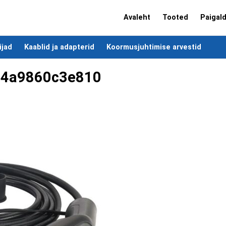
Avaleht
Tooted
Paigal
ijad
Kaablid ja adapterid
Koormusjuhtimise arvestid
a4a9860c3e810