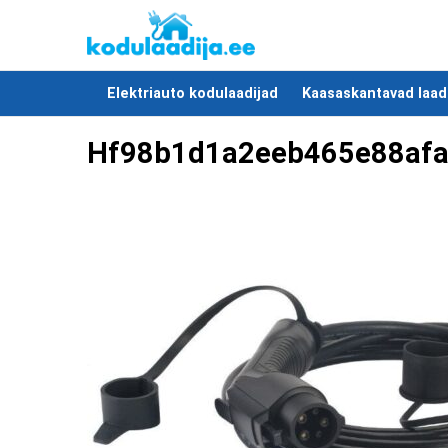
Elektriauto kodulaadijad
Kaasaskantavad laad
Hf98b1d1a2eeb465e88af