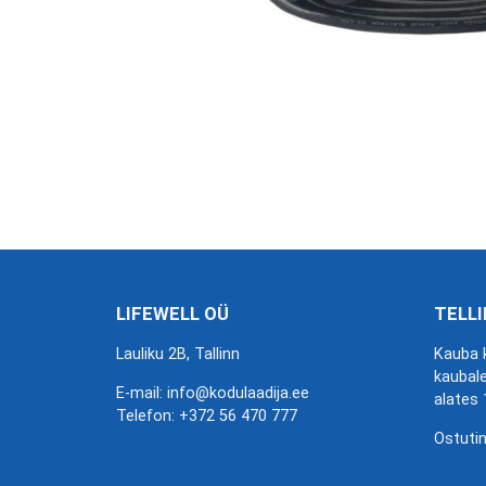
LIFEWELL OÜ
TELLI
Lauliku 2B, Tallinn
Kauba k
kaubale
E-mail: info@kodulaadija.ee
alates
Telefon:
+372 56 470 777
Ostutin