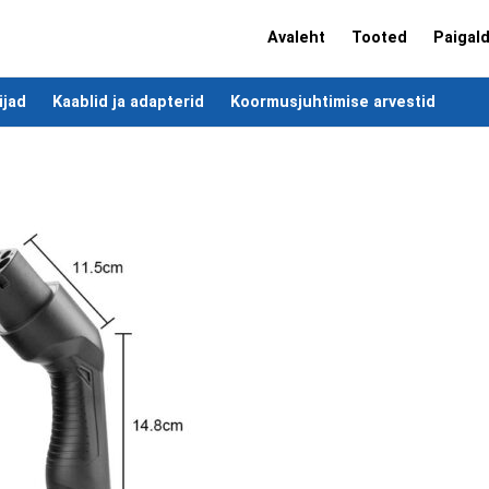
Avaleht
Tooted
Paigal
ijad
Kaablid ja adapterid
Koormusjuhtimise arvestid